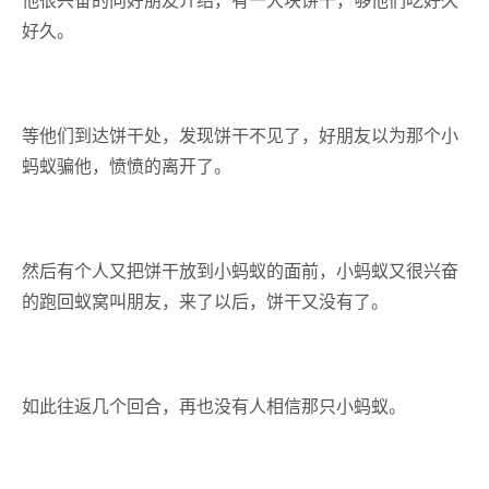
他很兴奋的向好朋友介绍，有一大块饼干，够他们吃好久
好久。
等他们到达饼干处，发现饼干不见了，好朋友以为那个小
蚂蚁骗他，愤愤的离开了。
然后有个人又把饼干放到小蚂蚁的面前，小蚂蚁又很兴奋
的跑回蚁窝叫朋友，来了以后，饼干又没有了。
如此往返几个回合，再也没有人相信那只小蚂蚁。