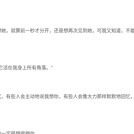
想她，就算前一秒才分开，还是想再次见到她，可我又知道，不
它活在我身上所有角落。”
式，有些人会主动地说我想你，有些人会像大力那样默默地回忆
他一定很想很想你。