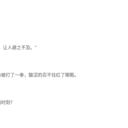
，让人避之不及。”
像被打了一拳，酸涩的忍不住红了眼眶。
的时刻？