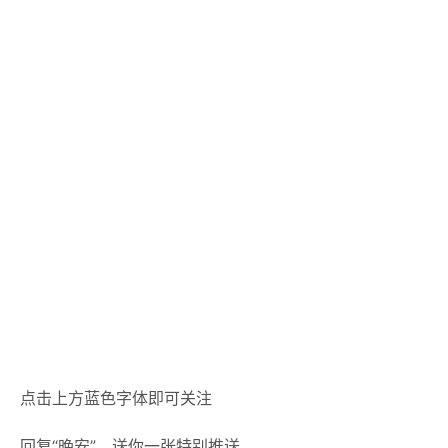
点击上方蓝色字体即可关注
回复
“晚安”
，送你一张特别推送