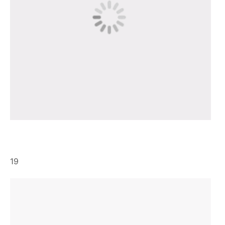
“我是鹅，我是鹅啊”
大伯是真的很心疼这只鹅啊