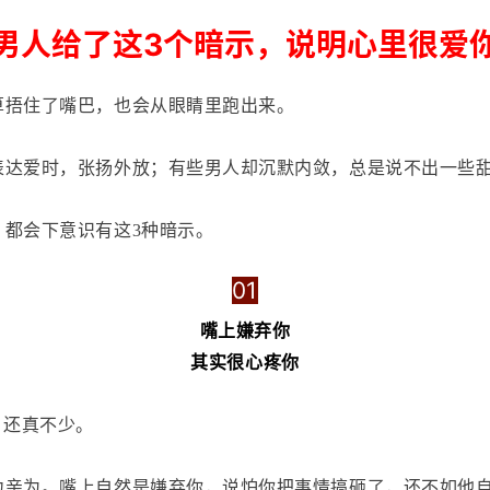
男人给了这3个暗示，说明心里很爱
算捂住了嘴巴，也会从眼睛里跑出来。
表达爱时，张扬外放；有些男人却沉默内敛，总是说不出一些
，都会下意识有这3种暗示。
01
嘴上嫌弃你
其实很心疼你
，还真不少。
力亲为。嘴上自然是嫌弃你，说怕你把事情搞砸了，还不如他