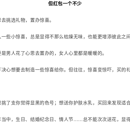
但红包一个不少
思去挑选礼物，置办惊喜。
入一些小惊喜，总是显得不那么枯燥无味，也能更增添彼此之
要是男人花了心思去置办的，女人心里都是暖暖的。
下决心想要去制造一些惊喜给你。但往往，惊喜变惊吓，买的
果挑了支你觉得显黑的色号；
想送你护肤水乳，买回来发现适
年当中，生日、结婚纪念日、情人节……总不能次次送花，显