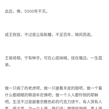
此后，佛，5000年不灭。
成王败寇，不过是尘垢秕糠，不足百年，随风而逝。
王侯将相，宁有种乎。可在心底呐喊，挂在嘴边，一生孤
单。
做一只病了的老虎吧，做一只披着羊皮的狼吧，做一个看
什么都顺眼的释迦牟尼佛吧，做一个人人都怜悯的耶稣
吧。生活不过是披着宗教色彩的巧克力饼干，有人哭有人
笑，很正常。当一个人哭，我们说：想哭就哭吧，男人哭