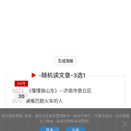
生成海报
-随机读文章-3选1
04月
2023
《懂懂骑山东》--济南市章丘区
20
2017
满嘴巴跑火车的人
2024
19号，随笔~
首次微信登陆-失效，请手动注册并登录账号--网站不用了，不要点退出--可点屏幕
左上角✘，后续可微信自动登录！
b0b0
AG-b0b0
AG
登录
注册