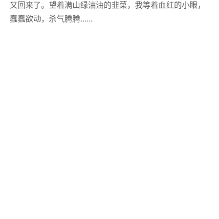
又回来了。望着满山绿油油的韭菜，我等着血红的小眼，
蠢蠢欲动，杀气腾腾……