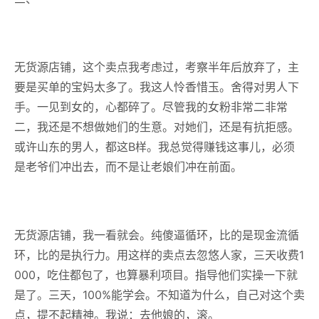
无货源店铺，这个卖点我考虑过，考察半年后放弃了，主
要是买单的宝妈太多了。我这人怜香惜玉。舍得对男人下
手。一见到女的，心都碎了。尽管我的女粉非常二非常
二，我还是不想做她们的生意。对她们，还是有抗拒感。
或许山东的男人，都这B样。我总觉得赚钱这事儿，必须
是老爷们冲出去，而不是让老娘们冲在前面。
无货源店铺，我一看就会。纯傻逼循环，比的是现金流循
环，比的是执行力。用这样的卖点去忽悠人家，三天收费1
000，吃住都包了，也算暴利项目。指导他们实操一下就
是了。三天，100%能学会。不知道为什么，自己对这个卖
点，提不起精神。我说：去他娘的，滚。