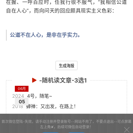
在握、一呼百应时，任我行很不服气，“我相信公道
自在人心”，而向问天的回应颇具现实主义色彩：
公道不在人心，是非在乎实力。
生成海报
-随机读文章-3选1
06月
2024
4号，随笔~
05
2018
蝉禅：又出发，在路上！
2022
放弃素人孵化
首次微信登陆-失效，请手动注册并登录账号--网站不用了，不要点退出--可点屏幕
左上角✘，后续可微信自动登录！