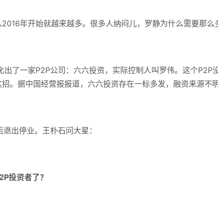
2016年开始就越来越多。
很多人纳闷儿，罗静为什么需要那么
化出了一家P2P公司：
六六投资，实际控制人叫罗伟。
这个P2
这招。
据中国经营报报道，六六投资存在一标多发，融资来源不
偿后退出停业。
王朴石问大星：
2P投资者了？