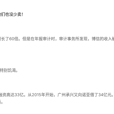
他们也没少卖！
长了60倍。
但是在年报审计时，审计事务所发现，博信的收入
特别饥渴。
融资高达33亿。
从2015年开始，广州承兴又向诺亚借了34亿元
质。