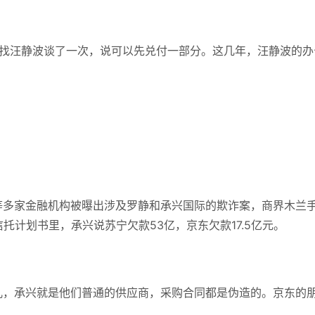
静找汪静波谈了一次，说可以先兑付一部分。
这几年，汪静波的办
等多家金融机构被曝出涉及罗静和承兴国际的欺诈案，商界木兰
信托计划书里，承兴说苏宁欠款53亿，京东欠款17.5亿元。
儿，承兴就是他们普通的供应商，采购合同都是伪造的。
京东的