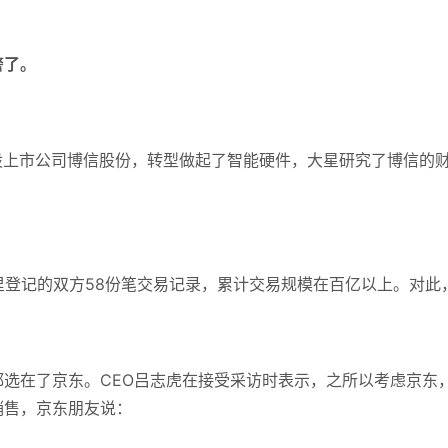
警了。
A股上市公司博信股份，转型做起了智能硬件，大星研究了博信的
里登记的双方58份笔交易记录，累计交易规模在百亿以上。
对此
都选在了京东。
CEO吕志虎在接受采访时表示，之所以考虑京东
销售，京东朋友说：