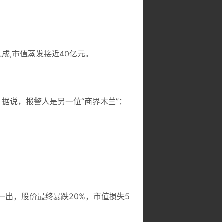
成,市值蒸发接近40亿元。
。
据说，报警人是另一位“商界木兰”：
一出，股价最终暴跌20%，市值损失5