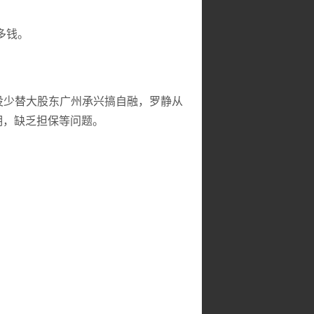
多钱。
P没少替大股东广州承兴搞自融，罗静从
明，缺乏担保等问题。