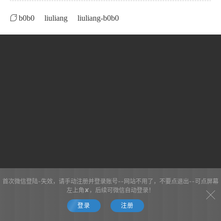
b0b0
liuliang
liuliang-b0b0
首次微信登陆-失效，请手动注册并登录账号--网站不用了，不要点退出--可点屏幕
左上角✘，后续可微信自动登录！
登录
注册