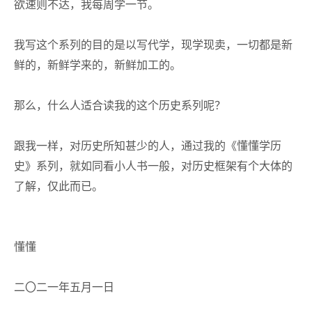
欲速则不达，
我每周学一节
。
我
写这个系列的目的
是以写代学
，
现学现卖，一切都是新
鲜的，新鲜学来的，新鲜加工的。
那么，什么人适合读我的这个历史系列呢？
跟我一样，对历史
所知甚少
的人，通过我的
《
懂懂学历
史
》
系列，就如同看小人书一般，对历史框架有个大体的
了解，仅此而已。
懂懂
二〇二一年
五
月一日