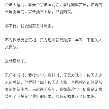
帝与大运河，聊天台宗与国清寺，聊徐霞客古道，咱听的
云里雾里的，完全插不上话，只能陪笑。
那不行，我要回家恶补历史。
不为探寻历史真相，只为理顺朝代顺序，学习一下相关人
文典故。
这就足够了。
无巧不成书，我搜集学习资料时，无意发现了一位历史达
人的总结，他罗列了
四十
位历史人物，首尾相连正好是从
秦朝到新中国，前后
两千多
年，我如获珍宝，仿佛是无意
瞥见了《葵花宝典》的目录，那我就照着这个目录练。