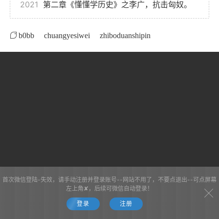
2021
第二章《懂懂学历史》之李广，抗击匈奴。
b0bb
chuangyesiwei
zhiboduanshipin
首次微信登陆-失效，请手动注册并登录账号--网站不用了，不要点退出--可点屏幕
左上角✘，后续可微信自动登录！
登录
注册