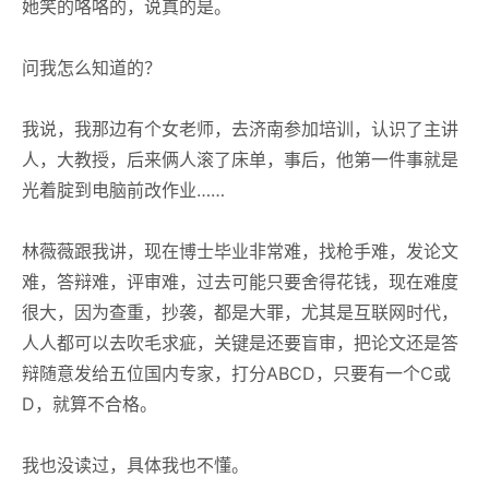
她笑的咯咯的，说真的是。
问我怎么知道的？
我说，我那边有个女老师，去济南参加培训，认识了主讲
人，大教授，后来俩人滚了床单，事后，他第一件事就是
光着腚到电脑前改作业……
林薇薇跟我讲，现在博士毕业非常难，找枪手难，发论文
难，答辩难，评审难，过去可能只要舍得花钱，现在难度
很大，因为查重，抄袭，都是大罪，尤其是互联网时代，
人人都可以去吹毛求疵，关键是还要盲审，把论文还是答
辩随意发给五位国内专家，打分ABCD，只要有一个C或
D，就算不合格。
我也没读过，具体我也不懂。