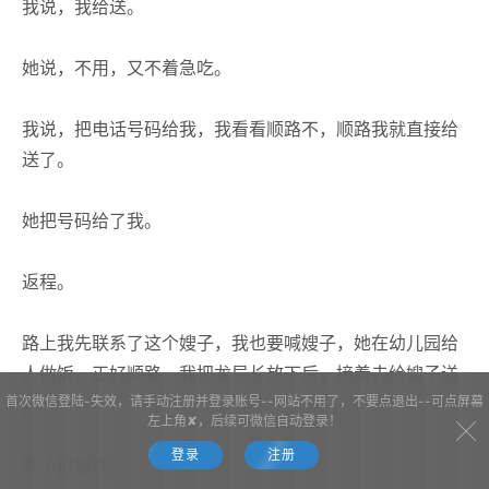
我说，我给送。
她说，不用，又不着急吃。
我说，把电话号码给我，我看看顺路不，顺路我就直接给
送了。
她把号码给了我。
返程。
路上我先联系了这个嫂子，我也要喊嫂子，她在幼儿园给
人做饭，正好顺路，我把龙局长放下后，接着去给嫂子送
首次微信登陆-失效，请手动注册并登录账号--网站不用了，不要点退出--可点屏幕
药。
左上角✘，后续可微信自动登录！
登录
注册
嫂子很健谈。