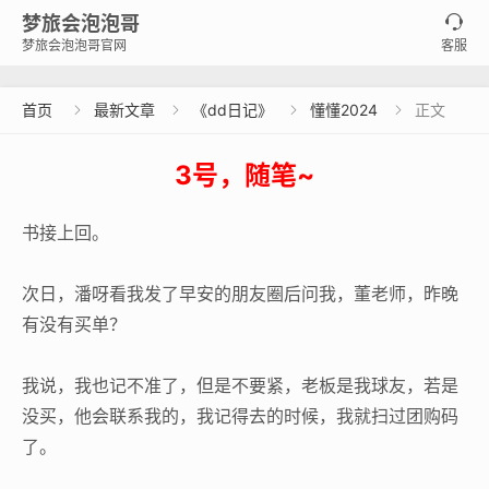
梦旅会泡泡哥

梦旅会泡泡哥官网
客服
首页
最新文章
《dd日记》
懂懂2024
正文




3号，随笔~
书接上回。
次日，潘呀看我发了早安的朋友圈后问我，董老师，昨晚
有没有买单？
我说，我也记不准了，但是不要紧，老板是我球友，若是
没买，他会联系我的，我记得去的时候，我就扫过团购码
了。