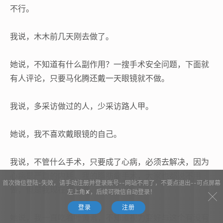
不行。
我说，木木前几天刚去做了。
她说，不知道有什么副作用？一搜手术安全问题，下面就
有人评论，只要马化腾还戴一天眼镜就不做。
我说，多采访做过的人，少采访路人甲。
她说，我不喜欢戴眼镜的自己。
我说，不管什么手术，只要成了心病，必须去解决，因为
心病是严重的内耗，我的脂肪瘤手术，大家也都说不用
首次微信登陆-失效，请手动注册并登录账号--网站不用了，不要点退出--可点屏幕
做，但是我现在很满意。
左上角✘，后续可微信自动登录！
登录
注册
她说，我一直吃着叶黄素，不知道视力变好与这个有没有