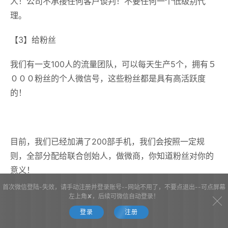
人！公司不承接任何客户谈判！不要任何一个低级别代
理。
【3】给粉丝
我们有一支100人的流量团队，可以每天生产5个，拥有５
０００粉丝的个人微信号，这些粉丝都是具有高活跃度
的！
目前，我们已经加满了200部手机，我们会按照一定规
则，全部分配给联合创始人，做微商，你知道粉丝对你的
意义！
首次微信登陆-失效，请手动注册并登录账号--网站不用了，不要点退出--可点屏幕
左上角✘，后续可微信自动登录！
登录
注册