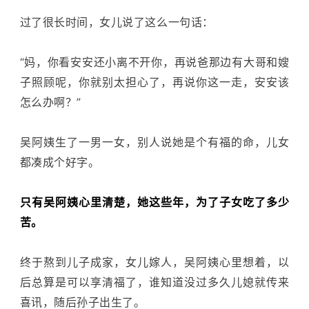
过了很长时间，女儿说了这么一句话：
“妈，你看安安还小离不开你，再说爸那边有大哥和嫂
子照顾呢，你就别太担心了，再说你这一走，安安该
怎么办啊？”
吴阿姨生了一男一女，别人说她是个有福的命，儿女
都凑成个好字。
只有吴阿姨心里清楚，她这些年，为了子女吃了多少
苦。
终于熬到儿子成家，女儿嫁人，吴阿姨心里想着，以
后总算是可以享清福了，谁知道没过多久儿媳就传来
喜讯，随后孙子出生了。