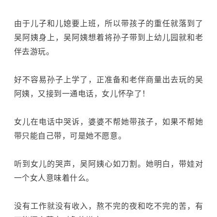
由于儿子和儿媳要上班，所以带孩子的重任就落到了
吴阿姨身上，吴阿姨想着将孙子带到上幼儿园就和老
伴去游玩。
好不容易孙子上学了，正准备和老伴商量出去玩的吴
阿姨，又接到一通电话，女儿怀孕了！
女儿在电话中哭诉，婆婆不帮她带孩子，如果不帮她
带只能自己带，可是她不愿意。
听到女儿的哭声，吴阿姨心如刀割。她明白，带娃对
一个女人意味着什么。
没有工作就没有收入，熬不完的夜和吃不完的苦，有