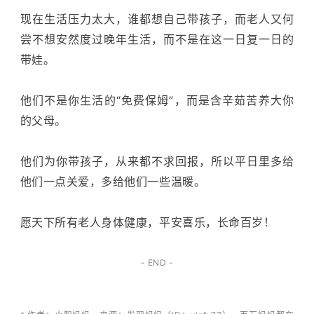
现在生活压力太大，谁都想自己带孩子，而老人又何
尝不想安然度过晚年生活，而不是在这一日复一日的
带娃。
他们不是你生活的“免费保姆”，而是含辛茹苦养大你
的父母。
他们为你带孩子，从来都不求回报，所以平日里多给
他们一点关爱，多给他们一些温暖。
愿天下所有老人身体健康，平安喜乐，长命百岁！
- END -