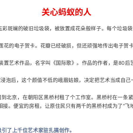
关心蚂蚁的人
五彩斑斓的破旧垃圾袋，被放置成花朵般样子。每个垃圾袋
莲花的电子贺卡。花瓣已经破损，但还顽强地传出电子贺
装置艺术作品，名字叫《国际歌》。作品的作者，是80后
术馆浸泡后，这个颜值不低的峨眉姑娘，决定把艺术当成自己
她回到北京，在朝阳区黑桥村租了个工作室。黑桥村在一条
相接。便宜的房租，让原住民只有两千的黑桥村成为了“飞地
吸引了上千位艺术家驻扎搞创作。