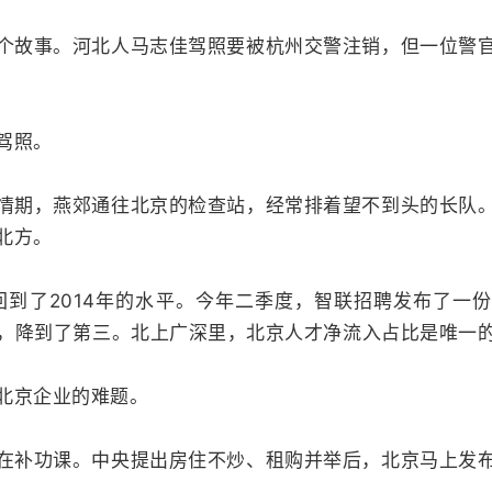
个故事。河北人马志佳驾照要被杭州交警注销，但一位警
驾照。
情期，燕郊通往北京的检查站，经常排着望不到头的长队
北方。
回到了2014年的水平。今年二季度，智联招聘发布了一
第一，降到了第三。北上广深里，北京人才净流入占比是唯一
北京企业的难题。
在补功课。中央提出房住不炒、租购并举后，北京马上发