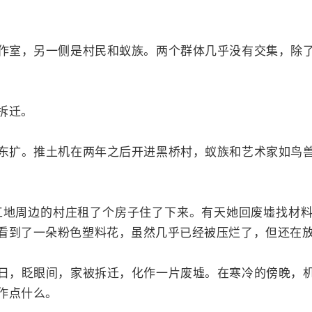
作室，另一侧是村民和蚁族。两个群体几乎没有交集，除
拆迁。
东扩。推土机在两年之后开进黑桥村，蚁族和艺术家如鸟
在工地周边的村庄租了个房子住了下来。有天她回废墟找材
看到了一朵粉色塑料花，虽然几乎已经被压烂了，但还在放
日，眨眼间，家被拆迁，化作一片废墟。在寒冷的傍晚，
作点什么。