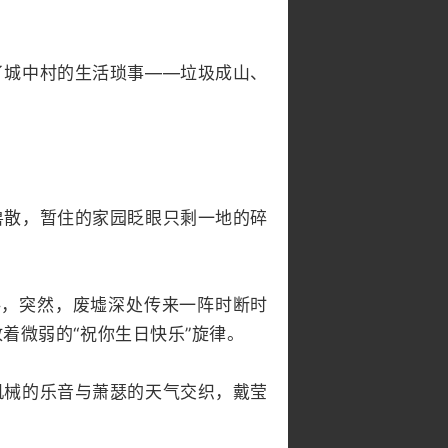
了城中村的生活琐事——垃圾成山、
兽散，暂住的家园眨眼只剩一地的碎
料，突然，废墟深处传来一阵时断时
着微弱的“祝你生日快乐”旋律。
机械的乐音与萧瑟的天气交织，戴莹