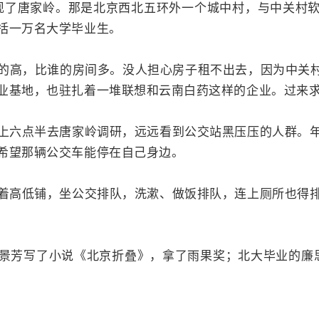
发现了唐家岭。那是北京西北五环外一个城中村，与中关村
括一万名大学毕业生。
的高，比谁的房间多。没人担心房子租不出去，因为中关村
业基地，也驻扎着一堆联想和云南白药这样的企业。过来
上六点半去唐家岭调研，远远看到公交站黑压压的人群。
希望那辆公交车能停在自己身边。
着高低铺，坐公交排队，洗漱、做饭排队，连上厕所也得
景芳写了小说《北京折叠》，拿了雨果奖；北大毕业的廉思