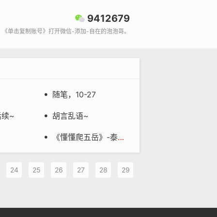
9412679
《单击复制账号》打开微信-添加-自在的泡泡哥。
随笔，10-27

续~
胡言乱语~

《懂懂爬五岳》-泰山-017-民国泰山

24
25
26
27
28
29