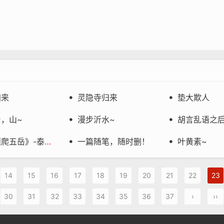
归来
灵隐寺归来
垫大欺人


，山~
漫步沂水~
胡言乱语之后


》-泰山-018-国山泰山
一篇随笔，随时删！
叶黄素~


14
15
16
17
18
19
20
21
22
23
30
31
32
33
34
35
36
37
›
››