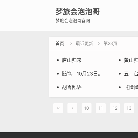
梦旅会泡泡哥
梦旅会泡泡哥官网
首页
最近更新
第23页


庐山归来
黄山


随笔，10月23日。
五，台


胡言乱语
《懂懂爬五岳


‹‹
‹
10
11
12
13