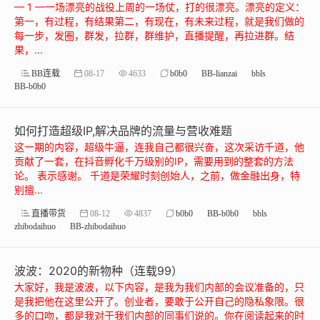
— 1 —一场漂亮的战役上周的一场仗，打的很漂亮。漂亮的定义：
第一，有过程，有结果第二，有现在，有未来过程，就是我们做的
每一步，发圈，群发，拉群，群维护，直播提醒，再拉进群。结
果，...
BB连载
08-17
4633
b0b0
BB-lianzai
bbls
BB-b0b0
如何打造超级IP,解决品牌的流量与营收难题
这一期的内容，超级牛逼，连我自己都很兴奋，这次采访千道，他
贡献了一套，在抖音孵化千万级别的IP，需要用到的整套的方法
论。 表示感谢。 千道是荣耀时刻创始人，之前，做金融出身，特
别擅...
直播带货
08-12
4837
b0b0
BB-b0b0
bbls
zhibodaihuo
BB-zhibodaihuo
波波：2020的新物种（连载99）
大家好，我是波波，以下内容，是我为我们内部的会议准备的，只
是我把他在这里公开了。创业者，要敢于公开自己的隐私象限。很
多的口吻，都是我对于我们内部的同事们说的。你在阅读起来的时