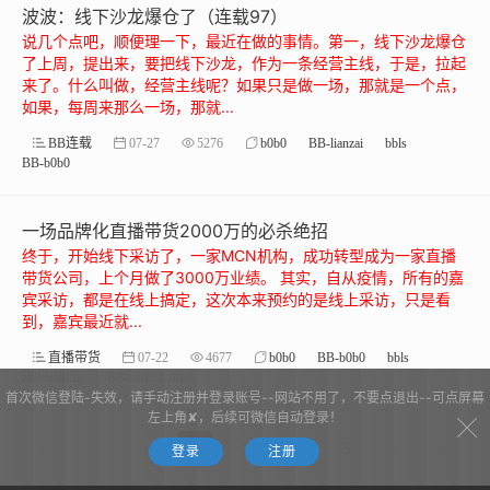
波波：线下沙龙爆仓了（连载97）
说几个点吧，顺便理一下，最近在做的事情。第一，线下沙龙爆仓
了上周，提出来，要把线下沙龙，作为一条经营主线，于是，拉起
来了。什么叫做，经营主线呢？如果只是做一场，那就是一个点，
如果，每周来那么一场，那就...
BB连载
07-27
5276
b0b0
BB-lianzai
bbls
BB-b0b0
一场品牌化直播带货2000万的必杀绝招
终于，开始线下采访了，一家MCN机构，成功转型成为一家直播
带货公司，上个月做了3000万业绩。 其实，自从疫情，所有的嘉
宾采访，都是在线上搞定，这次本来预约的是线上采访，只是看
到，嘉宾最近就...
直播带货
07-22
4677
b0b0
BB-b0b0
bbls
zhibodaihuo
BB-zhibodaihuo
首次微信登陆-失效，请手动注册并登录账号--网站不用了，不要点退出--可点屏幕
左上角✘，后续可微信自动登录！
‹‹
‹
1
2
3
4
5
›
››
登录
注册