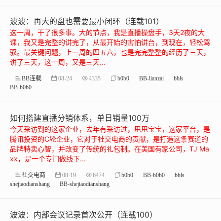
波波：再大的盘也需要最小闭环（连载101）
这一周，干了很多事。大的节点，我是直播操盘手，3天2夜的大
课，我又是完整的讲完了，从最开始的害怕讲台，到现在，轻松驾
驭。最关键问题，上一周的四五六，也是完完整整的经历了三天，
讲了三天，这一周，又是三天...
BB连载
08-24
4335
b0b0
BB-lianzai
bbls
BB-b0b0
如何搭建直播分销体系，单日销量100万
今天采访到的这家企业，去年有采访过，甩甩宝宝，这家平台，是
腾讯投资的C轮企业，它对于社交电商的贡献，是打造这条赛道的
品牌特卖心智，并改变了传统的礼包制。在美国有家公司，TJ Ma
xx，是一个专门做线下...
社交电商
08-19
6474
b0b0
BB-b0b0
bbls
shejiaodianshang
BB-shejiaodianshang
波波：内部会议记录首次公开（连载100）