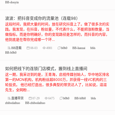
BB-douyin
波波：​把抖音变成你的流量池（连载98）
这段时间，我把大量的时间，放在研究抖音上了。做了很多次的实
践。我发现，在抖音，粉丝量，不代表什么，不能把涨粉数量，当
做指标。而是你明确好，你的变现路径是怎样的，而抖音的内容，
他到底是在帮你完成哪一个环...
BB连载
08-03
4981
b0b0
BB-lianzai
bbls
BB-b0b0
如何把线下的连锁门店模式，搬到线上直播间
这一期，我采访到的是，王青海，启视传媒创始人，华中地区排名
第一的MCN机构，机构粉丝超8000万，并获得一线VC机构的三
轮投资。 他已经打造出，很多典型的带货达人了，比如说，逗逗
先生，全网粉...
直播带货
07-29
6475
b0b0
BB-b0b0
bbls
zhibodaihuo
BB-zhibodaihuo