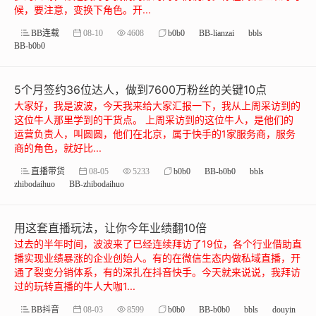
候，要注意，变换下角色。开...
BB连载
08-10
4608
b0b0
BB-lianzai
bbls
BB-b0b0
5个月签约36位达人，做到7600万粉丝的关键10点
大家好，我是波波，今天我来给大家汇报一下，我从上周采访到的
这位牛人那里学到的干货点。 上周采访到的这位牛人，是他们的
运营负责人，叫圆圆，他们在北京，属于快手的1家服务商，服务
商的角色，就好比...
直播带货
08-05
5233
b0b0
BB-b0b0
bbls
zhibodaihuo
BB-zhibodaihuo
用这套直播玩法，让你今年业绩翻10倍
过去的半年时间，波波来了已经连续拜访了19位，各个行业借助直
播实现业绩暴涨的企业创始人。有的在微信生态内做私域直播，开
通了裂变分销体系，有的深扎在抖音快手。今天就来说说，我拜访
过的玩转直播的牛人大咖1...
BB抖音
08-03
8599
b0b0
BB-b0b0
bbls
douyin