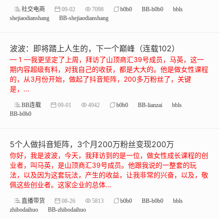
社交电商
09-02
7098
b0b0
BB-b0b0
bbls
shejiaodianshang
BB-shejiaodianshang
波波：即将踏上人生的，下一个巅峰（连载102）
— 1 —我更坚定了上周，拜访了山顶商汇39号成员，马英，这一
期内容超级有料，对我自己的收获，都是大大的。他是做女性课程
的，从3月份开始，做起了抖音矩阵，200多万粉丝了，关键
是，...
BB连载
09-01
4942
b0b0
BB-lianzai
bbls
BB-b0b0
5个人做抖音矩阵，3个月200万粉丝变现200万
你好，我是波波，今天，我拜访到的是一位，做女性成长课程的创
业者，叫马英，是山顶商汇39号成员。他跟我说的一整套的玩
法，以及因为这套玩法，产生的收益，让我非常的兴奋，以及，敬
佩这些创业者。这家企业的总体...
直播带货
08-26
5813
b0b0
BB-b0b0
bbls
zhibodaihuo
BB-zhibodaihuo