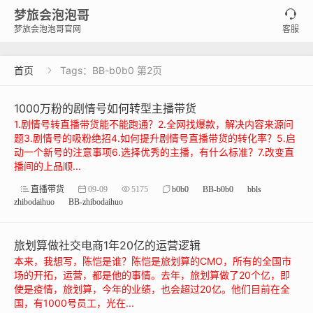
梦旅会泡泡哥

梦旅会泡泡哥官网
客服
首页
Tags：BB-b0b0 第2页

1000万粉的剧情号如何转型主播带货
1.剧情号转直播带货能不能跑通？2.全网找爆款，解决内容来源问
题3.剧情号的吸粉绝招4.如何提升剧情号直播带货的转化率？5.启
动一个新号的注意事项6.选择优秀的主播，有什么标准？7.改变直
播间的上品顺...
直播带货
09-09
5175
b0b0
BB-b0b0
bbls
zhibodaihuo
BB-zhibodaihuo
旅划算做社交电商1年20亿的运营逻辑
本来，我想写，陈恺是谁？陈恺是旅划算的CMO，所有的全国市
场的开拓，运营，都是他的事情。去年，旅划算做了20个亿，即
使是疫情，旅划算，今年的业绩，也会超过20亿。他们目前在全
国，有1000号员工，光在...