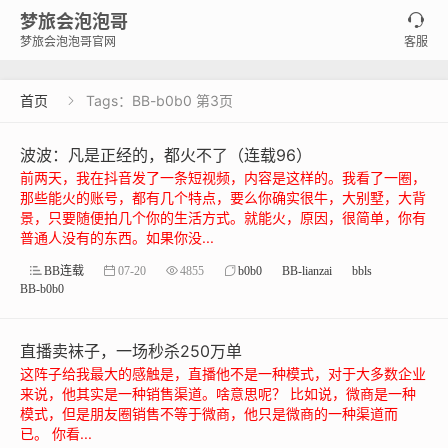
梦旅会泡泡哥

梦旅会泡泡哥官网
客服
首页
Tags：BB-b0b0 第3页

波波：凡是正经的，都火不了（连载96）
前两天，我在抖音发了一条短视频，内容是这样的。我看了一圈，
那些能火的账号，都有几个特点，要么你确实很牛，大别墅，大背
景，只要随便拍几个你的生活方式。就能火，原因，很简单，你有
普通人没有的东西。如果你没...
BB连载
07-20
4855
b0b0
BB-lianzai
bbls
BB-b0b0
直播卖袜子，一场秒杀250万单
这阵子给我最大的感触是，直播他不是一种模式，对于大多数企业
来说，他其实是一种销售渠道。啥意思呢？ 比如说，微商是一种
模式，但是朋友圈销售不等于微商，他只是微商的一种渠道而
已。 你看...