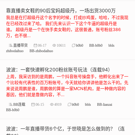
靠直播卖女鞋的90后宝妈超级丹，一场出货3000万
我总是在打超级丹这个名字的时候，打成炒鸡蛋，哈哈，不过我现
在已经改过来了哈。 我们先来认识一下这个牛逼的超级丹是
谁。 超级丹是一个在快手卖女鞋的，这很普通，账号粉丝386
万，也不很...
直播带货
06-17
10611
b0b0
BB-b0b0
bbls
zhibodaihuo
BB-zhibodaihuo
波波：一套快速孵化200粉丝账号玩法（连载94）
上周，我采访到的是周鹏，一个抖音账号操盘手，他孵化出来了一
个比较有代表性的百万粉账号，今天就给你讲讲他是怎么干的。先
来说说周鹏是谁，周鹏做的算是一家MCN机构，是一种做内容的
基因，他们就是靠做内容，不...
BB连载
06-15
4919
b0b0
bbls
BB-lianzai
BB-b0b0
波波：一年直播带货6个亿，于世晓是怎么做到的？（连