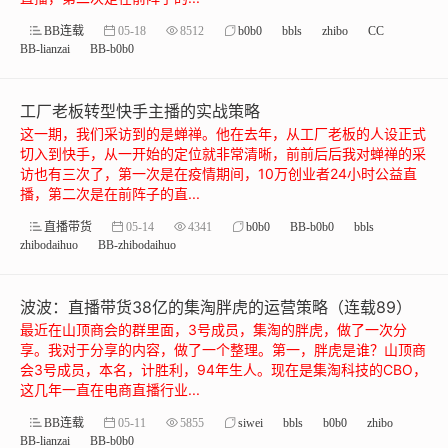
BB连载
05-18
8512
b0b0
bbls
zhibo
CC
BB-lianzai
BB-b0b0
工厂老板转型快手主播的实战策略
这一期，我们采访到的是蝉禅。他在去年，从工厂老板的人设正式
切入到快手，从一开始的定位就非常清晰，前前后后我对蝉禅的采
访也有三次了，第一次是在疫情期间，10万创业者24小时公益直
播，第二次是在前阵子的直...
直播带货
05-14
4341
b0b0
BB-b0b0
bbls
zhibodaihuo
BB-zhibodaihuo
波波：直播带货38亿的集淘胖虎的运营策略（连载89）
最近在山顶商会的群里面，3号成员，集淘的胖虎，做了一次分
享。我对于分享的内容，做了一个整理。第一，胖虎是谁？山顶商
会3号成员，本名，计胜利，94年生人。现在是集淘科技的CBO，
这几年一直在电商直播行业...
BB连载
05-11
5855
siwei
bbls
b0b0
zhibo
BB-lianzai
BB-b0b0