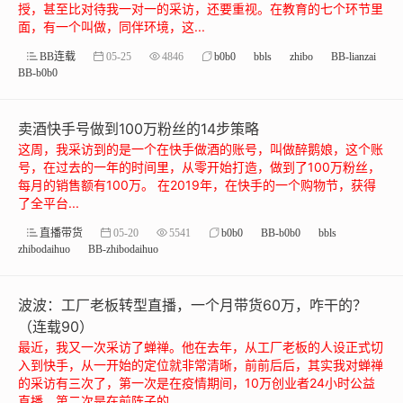
授，甚至比对待我一对一的采访，还要重视。在教育的七个环节里
面，有一个叫做，同伴环境，这...
BB连载
05-25
4846
b0b0
bbls
zhibo
BB-lianzai
BB-b0b0
卖酒快手号做到100万粉丝的14步策略
这周，我采访到的是一个在快手做酒的账号，叫做醉鹅娘，这个账
号，在过去的一年的时间里，从零开始打造，做到了100万粉丝，
每月的销售额有100万。 在2019年，在快手的一个购物节，获得
了全平台...
直播带货
05-20
5541
b0b0
BB-b0b0
bbls
zhibodaihuo
BB-zhibodaihuo
波波：工厂老板转型直播，一个月带货60万，咋干的？
（连载90）
最近，我又一次采访了蝉禅。他在去年，从工厂老板的人设正式切
入到快手，从一开始的定位就非常清晰，前前后后，其实我对蝉禅
的采访有三次了，第一次是在疫情期间，10万创业者24小时公益
直播，第二次是在前阵子的...