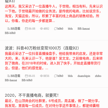
载93）
这两天，我又采访了一位直播牛人，于世晓，相当有料，先来认识
一下他。于世晓最开始做的业务流，是传统的电商，比如说京东，
淘宝，天猫这些，所以，积累了丰富的线上商品的销售经验。所
以，你看，你走的每一步都是算...
BB连载
06-08
4892
b0b0
bbls
BB-lianzai
BB-b0b0
波波：抖音40万粉丝变现1000万（连载92）
我最近采访了一位抖音直播操盘手，他给我带来的启发，还是非常
大的，来，先来认识一下，他是谁？吴文龙，之前做电商，后来转
到了微商，在2018年的时候，进入到了快手，开始走直播带货行
业，但是，他们的感觉是，...
BB连载
06-01
8856
b0b0
bbls
duanshipin
zhibo
BB-lianzai
BB-b0b0
2020，不干直播电商，就要死！
最近，在山顶商会的社群里，6号成员，周孟媛，做了一期分享，
我发现，里面每一位成员，在对待分享这件事情上，都是倾囊相