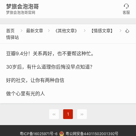
梦旅会泡泡哥

梦旅会泡泡哥官网
客服
首页
最新文章
《其他文章》
【情感文章】
心




情驿站
豆瓣9.4分！关系再好，也不要帮这种忙。
30岁后，有什么道理你后悔没早点知道？
好的社交，让你有两种自信
做个心里有光的人
‹‹
1
››
粤ICP备16025971号-6
粤公网安备44011502001392号