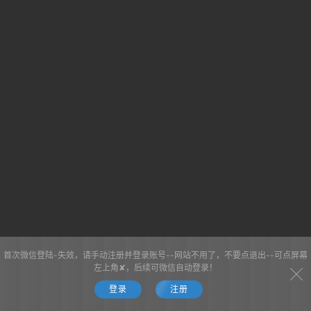
首次微信登陆-失效，请手动注册并登录账号--网站不用了，不要点退出--可点屏幕
左上角✘，后续可微信自动登录！
登录
注册