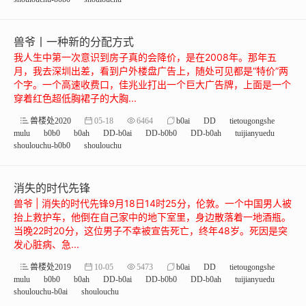
兽爷丨一种新的分配方式
我人生中第一次意识到房子真的会降价，是在2008年。那年五
月，我去深圳出差，看到户外楼盘广告上，随处可见都是“特价”两
个字。一个高速收费口，佳兆业打出一个巨大广告牌，上面是一个
穿着红色超低胸裙子的大胸...
兽楼处2020
05-18
6464
b0ai
DD
tietougongshe
mulu
b0b0
b0ah
DD-b0ai
DD-b0b0
DD-b0ah
tuijianyuedu
shoulouchu-b0b0
shoulouchu
消失的时代先锋
兽爷 | 消失的时代先锋9月18日14时25分，伦敦。一个中国男人被
抬上救护车，他倒在自己家中的地下室里，身边散落着一地酒瓶。
当晚22时20分，这位男子不幸被宣告死亡，终年48岁。死因是突
发心脏病、急...
兽楼处2019
10-05
5473
b0ai
DD
tietougongshe
mulu
b0b0
b0ah
DD-b0ai
DD-b0b0
DD-b0ah
tuijianyuedu
shoulouchu-b0ai
shoulouchu