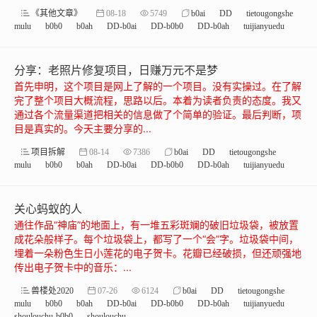
《其他文章》
08-18
5749
b0ai
DD
tietougongshe
mulu
b0b0
b0ah
DD-b0ai
DD-b0b0
DD-b0ah
tuijianyuedu
分享：老照片修复项目，日赚万元不是梦
首先申明，这个项目是网上了解的一个项目。没有实操过。在了解
完了整个项目大概流程，思路以后。本着为读者负责的态度。我又
通过各个流量渠道把相关的信息做了个简单的验证。最后判断，项
目是真实的。今天主要分享的...
项目拆解
08-14
7386
b0ai
DD
tietougongshe
mulu
b0b0
b0ah
DD-b0ai
DD-b0b0
DD-b0ah
tuijianyuedu
关心蚂蚁的人
通往作品“神庙”的地面上，有一堆五彩斑斓的破旧垃圾袋，被放置
成花朵般样子。每个垃圾袋上，都写了一个“会”字。垃圾袋中间，
埋着一朵粉色生日小莲花的电子贺卡。花瓣已经破损，但还顽强地
传出电子贺卡中的音乐：...
兽楼处2020
07-26
6124
b0ai
DD
tietougongshe
mulu
b0b0
b0ah
DD-b0ai
DD-b0b0
DD-b0ah
tuijianyuedu
shoulouchu-b0b0
shoulouchu