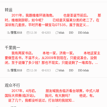
转运
2011年，我跟维维环骑海南。 也是圣诞节前后。 那
时，维维刚辞职，如今呢？ 已经是天猫某分类的老二了，在
深圳有几套房，平时开着一辆宝马GT535，属于我定义...
懂懂2018
12-30
6203
b0ah
DD
DD-b0ah
千里挑一
我有两家书店。 本地一家，济南一家。 本地这家主
要做签名书，不温不火，从2009年到现在，只能说凑合，没倒
闭，至于说赚了多少钱？那也不现实，只能说剩了一堆库存。...
懂懂2018
12-30
6313
b0ah
DD
DD-b0ah
观众不行
2017年，4月初。 朋友喊我去临沂看台球赛，中式八球
国际大师赛(临沂站)。 我问，有大腕吗？ 他说，有。
说了几个，我都没听说过，打台球的我就知...