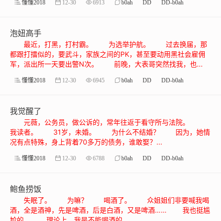
懂懂2018
12-30
6913
b0ah
DD
DD-b0ah
泡妞高手
最近，打黑，打村霸。 为选举护航。 过去换届，那
都跟打擂似的，要武斗，家族之间的PK，甚至要动用黑社会雇佣
军，派出所一天要出警N次。 前晚，大表哥突然找我，也...
懂懂2018
12-30
6945
b0ah
DD
DD-b0ah
我觉醒了
元薇，公务员，做公诉的，常年往返于看守所与法院。
我读者。 31岁，未婚。 为什么不结婚？ 因为，她情
况有点特殊，身上背着70多万的债务，谁敢娶？...
懂懂2018
12-30
6788
b0ah
DD
DD-b0ah
鲍鱼捞饭
失眠了。 为嘛？ 喝酒了。 众姐姐们非要喊我喝
酒，全是酒神，先是啤酒，后是白酒，又是啤酒…… 我也挺尴
尬的。 理论上，我是不能喝酒的，...