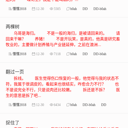
懂懂2018
12-30
5505
b0ah
DD
DD-b0ah
两棵树
乌哥是海归。 不是一般的海归，是被请回来的。 请
回来干嘛？ 养猪！ 不是开玩笑，是真的，他真是研究畜
牧业的，主要做计划养殖与产业链延伸，之前在澳洲...
懂懂2018
12-30
7118
b0ah
DD
DD-b0ah
翻过一页
拆线。 医生觉得伤口恢复的一般，他觉得与我的状态不
符，我属于很调皮的，看起来也很结实，咋愈合力不行？ 也
不是说完全不行，只是说肉还比较嫩。 拆还是不拆？ 医
生的意思是拆了吧...
懂懂2018
12-30
6434
b0ah
DD-b0ah
DD
捉住了