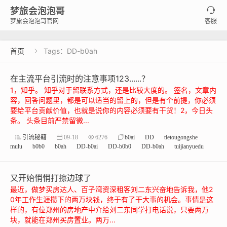
梦旅会泡泡哥

梦旅会泡泡哥官网
客服
首页
Tags：DD-b0ah

在主流平台引流时的注意事项123......？
1，知乎。 知乎对于留联系方式，还是比较大度的。 签名，文章内
容，回答问题里，都是可以适当的留上的，但是有个前提，你必须
要给平台贡献价值，也就是说你的内容必须要有干货！2，今日头
条。 头条目前严禁留微...
引流秘籍
09-18
6276
b0ai
DD
tietougongshe
mulu
b0b0
b0ah
DD-b0ai
DD-b0b0
DD-b0ah
tuijianyuedu
又开始悄悄打擦边球了
最近，做梦买房达人、百子湾资深租客刘二东兴奋地告诉我，他2
0年工作生涯攒下的两万块钱，终于有了干大事的机会。事情是这
样的，有位郑州的房地产中介给刘二东同学打电话说，只要两万
块，就能在郑州买房置业。两万...