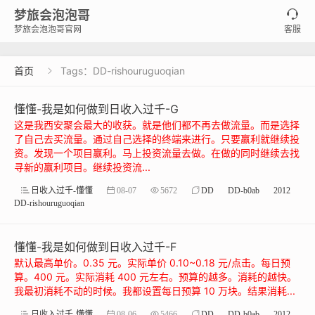
梦旅会泡泡哥

梦旅会泡泡哥官网
客服
首页
Tags：DD-rishouruguoqian

懂懂-我是如何做到日收入过千-G
这是我西安聚会最大的收获。就是他们都不再去做流量。而是选择
了自己去买流量。通过自己选择的终端来进行。只要赢利就继续投
资。发现一个项目赢利。马上投资流量去做。在做的同时继续去找
寻新的赢利项目。继续投资流...
日收入过千-懂懂
08-07
5672
DD
DD-b0ab
2012
DD-rishouruguoqian
懂懂-我是如何做到日收入过千-F
默认最高单价。0.35 元。实际单价 0.10~0.18 元/点击。每日预
算。400 元。实际消耗 400 元左右。预算的越多。消耗的越快。
我最初消耗不动的时候。我都设置每日预算 10 万块。结果消耗...
日收入过千-懂懂
08-06
5466
DD
DD-b0ab
2012